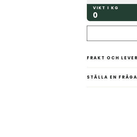
VIKT I KG
0
FRAKT OCH LEVE
STÄLLA EN FRÅG
Liquid error (snippets/