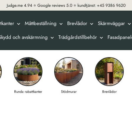
Judge.me 4.94 ⭐️ Google reviews 5.0 ⭐️ kundtjänst: +45 9386 9620
tkanter
Måttbeställning
Brevlådor
Skärmväggar
Skydd och avskärmning
Trädgårdstillbehör
Fasadpanel
Runda rabattkanter
Stödmurar
Brevlådor