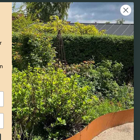
r
Instagram
Facebook
YouTube
Pinterest
TikTok
talar inte
ska och
LinkedIn
on
 kl: 08-14
DK
458682