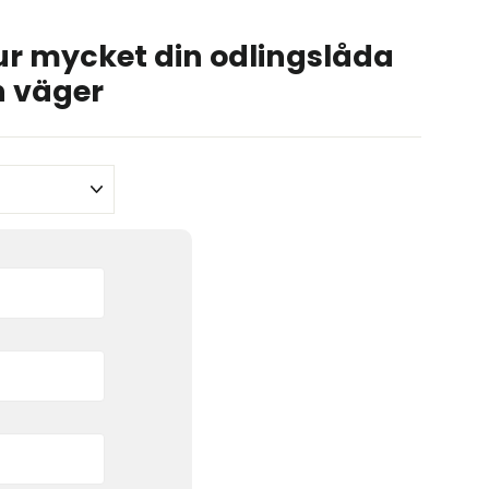
ur mycket din odlingslåda
n väger