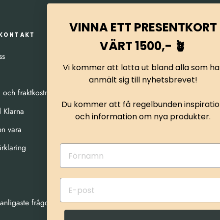
VINNA ETT PRESENTKORT
 KONTAKT
KONTAKTA OSS
VÄRT 1500,- 🪴
E-mail:
mail@staltradgarden.se
ss
Vi kommer att lotta ut bland alla som ha
Telefon:
+45 9386 9620
(Alla 
anmält sig till nyhetsbrevet!
svenska - men alla talar engel
d och fraktkostnader
danska)
Du kommer att få regelbunden inspirati
 Klarna
och information om nya produkter.
Kundservice öppetider mån-tors
en vara
fredag kl: 08-14
rklaring
Tolstrupvej 40, 9670 Løgstør 
Organisationsnummer: DK-41
anligaste frågorna