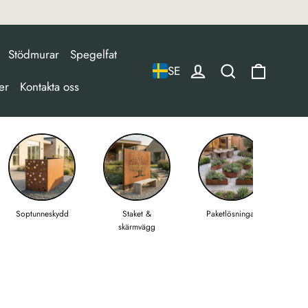
Stödmurar
Spegelfat
Varukor
titel
SE
er
Kontakta oss
Soptunneskydd
Staket &
Paketlösningar
skärmvägg