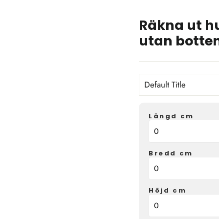
Räkna ut h
utan botte
TITLE
Längd cm
Bredd cm
Höjd cm