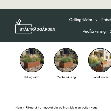
hoppa
till
innehållet
Odlingslådor
Rabat
Vedförvaring
Odlingslådor
Måttbeställning
Rabattkanter
Hem
/
Räkna ut hur mycket din odlingslåda utan botten väger