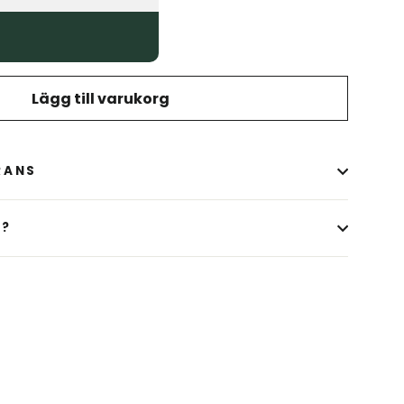
Lägg till varukorg
RANS
A?
image-element line 107): invalid url input