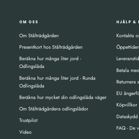
OM OSS
HJÄLP &
Om Stålträdgården
Kontakta o
Presentkort hos Stålträdgården
Öppettider
Beräkna hur många liter jord -
Leveransti
Odlingslåda
Betala med
Beräkna hur många liter jord - Runda
Returnera 
Odlingslåda
EU ångerfö
Beräkna hur mycket din odlingslåda väger
Köpvillkor
Om Stålträdgårdens odlingslådor
Dataskydd
Trustpilot
FAQ - De v
Video