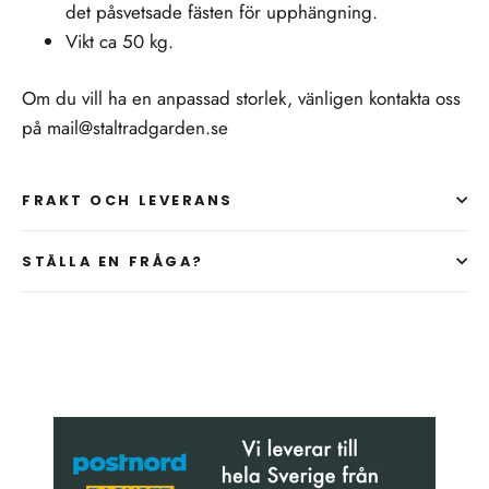
det påsvetsade fästen för upphängning.
Vikt ca 50 kg.
Om du vill ha en anpassad storlek, vänligen kontakta oss
på mail@staltradgarden.se
FRAKT OCH LEVERANS
STÄLLA EN FRÅGA?
Liquid error (snippets/image-element line 107): invalid
url input