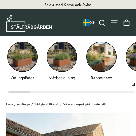
hoppa
Betala med Klarna och Swish
till
innehållet
Va
titel
naviger
SE
Odlingslådor
Måttbeställning
Rabattkanter
rab
Hem
/
samlingar
/
Trädgårdstillbehör
/
Värmepumpsskydd i cortenstål