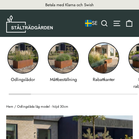
hoppa
Betala med Klarna och Swish
till
innehållet
Va
titel
naviger
SE
Odlingslådor
Måttbeställning
Rabattkanter
rab
Hem
/
Odlingslåda låg model - höjd 30cm