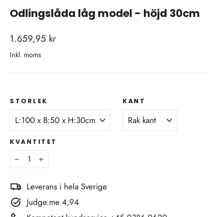
Odlingslåda låg model - höjd 30cm
vanligt
1.659,95 kr
pris
Inkl. moms
STORLEK
KANT
KVANTITET
−
+
Leverans i hela Sverige
Judge.me 4,94