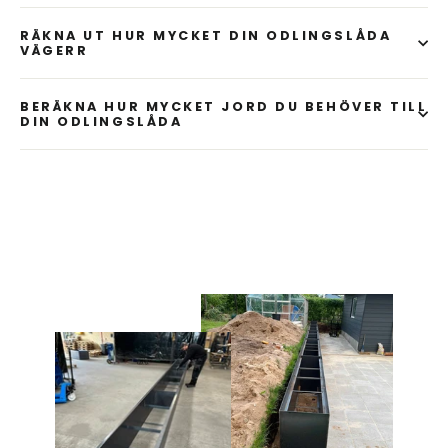
RÄKNA UT HUR MYCKET DIN ODLINGSLÅDA
VÄGERR
BERÄKNA HUR MYCKET JORD DU BEHÖVER TILL
DIN ODLINGSLÅDA
Liquid error (snippets/image-element line 107): invalid
url input