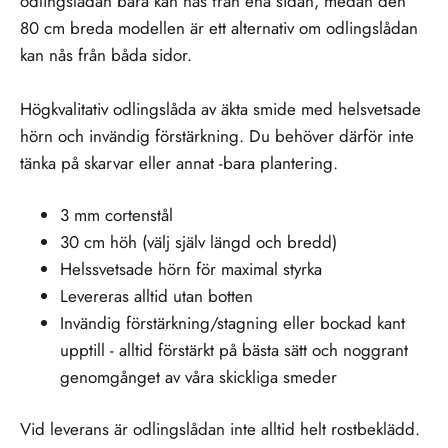
odlingslådan bara kan nås från ena sidan, medan den
80 cm breda modellen är ett alternativ om odlingslådan
kan nås från båda sidor.
Högkvalitativ odlingslåda av äkta smide med helsvetsade
hörn och invändig förstärkning. Du behöver därför inte
tänka på skarvar eller annat -bara plantering.
3 mm cortenstål
30 cm höh (välj själv längd och bredd)
Helssvetsade hörn för maximal styrka
Levereras alltid utan botten
Invändig förstärkning/stagning eller bockad kant
upptill - alltid förstärkt på bästa sätt och noggrant
genomgånget av våra skickliga smeder
Vid leverans är odlingslådan inte alltid helt rostbeklädd.